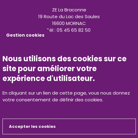
ZE La Braconne
19 Route du Lac des Saules
16600 MORNAC
Tél : 05 45 65 82 50
Gestion cookies
contact@calitom.com
Nous utilisons des cookies sur ce
N°vert 0800 500 429
site pour améliorer votre
Espace presse
expérience d'utilisateur.
Marchés publics
En cliquant sur un lien de cette page, vous nous donnez
votre consentement de définir des cookies.
Recrutement
Contact
Accepter les cookies
Retrouvez nous sur nos réseaux sociaux
Masquer