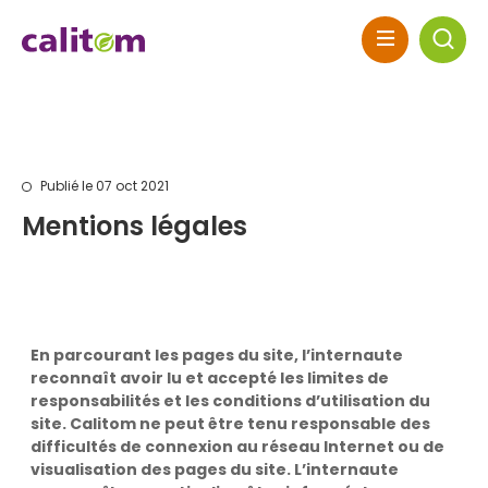
Skip to header area
Aller au contenu principal
Skip to main navigation
Skip to search
Skip to footer
Publié le 07 oct 2021
Mentions légales
En parcourant les pages du site, l’internaute
reconnaît avoir lu et accepté les limites de
responsabilités et les conditions d’utilisation du
site. Calitom ne peut être tenu responsable des
difficultés de connexion au réseau Internet ou de
visualisation des pages du site. L’internaute