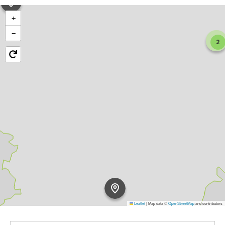
+
−
2
Leaflet
|
Map data ©
OpenStreetMap
and contributors