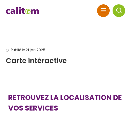
Skip to header area
Aller au contenu principal
Skip to main navigation
Skip to search
Skip to footer
Publié le 21 jan 2025
Carte intéractive
RETROUVEZ LA LOCALISATION DE
VOS SERVICES